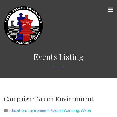
Events Listing
Campaign: Green Environment
Education
,
Environment
,
Global Warming
,
Water