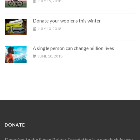
JULY 15, 2018
Donate your woolens this winter
JULY 10, 2018
A single person can change million lives
JUNE 10, 2018
DONATE
Donating to the
Susan Polgar Foundation
is a worthwhile way