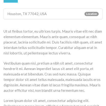
Houston, TX 77042, USA
Location
Ut ut finibus tortor, eu ultrices turpis. Mauris vitae elit nec diam
elementum elementum. Mauris ante quam, consequat ac nibh
placerat, lacinia sollicitudin mi. Duis facilisis nibh quam, sit amet
interdum tellus sollicitudin tempor. Curabitur aliquam erat in
nisl lobortis, ut pellentesque lectus viverra.
Vestibulum quam nisi, pretium a nibh sit amet, consectetur
hendrerit mi. Aenean imperdiet lacus sit amet elit porta, et
malesuada erat bibendum. Cras sed nunc massa. Quisque
tempor dolor sit amet tellus malesuada, malesuada iaculis eros
dignissim. Aenean vitae diam id lacus fringilla maximus. Mauris
auctor efficitur nisl, non blandit urna fermentum nec.
Lorem ipsum dolor sit amet, consectetur adipiscing elit.
Pellentesque massa ipsum, efficitur a fermen tum sed, suscipit